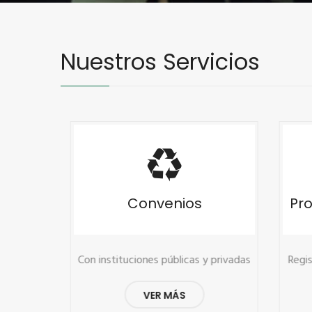
Nuestros Servicios
Convenios
Proc
trezas
Con instituciones públicas y privadas
Registr
ón
nales
VER MÁS