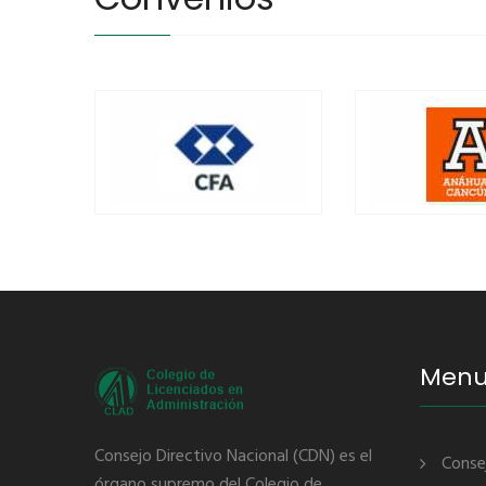
Men
Consejo Directivo Nacional (CDN) es el
Conse
órgano supremo del Colegio de