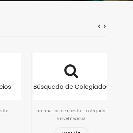
ios
Búsqueda de Colegiados
ros
Información de nuestros colegiados
Mejor
a nivel nacional
c
espe