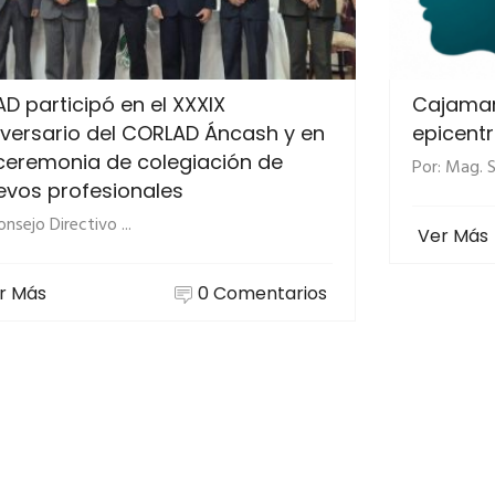
D participó en el XXXIX
Cajamar
iversario del CORLAD Áncash y en
epicentr
 ceremonia de colegiación de
Por: Mag. S
evos profesionales
onsejo Directivo ...
Ver Más
r Más
0 Comentarios