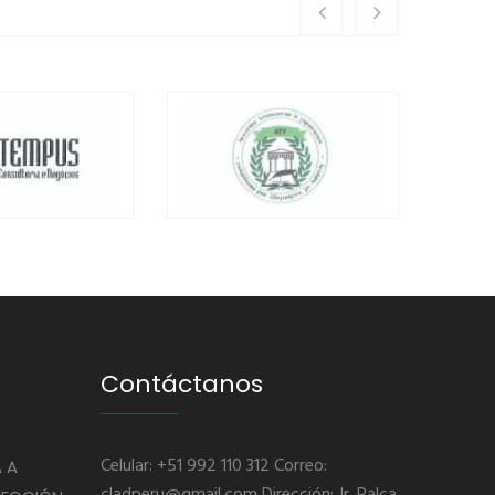
Contáctanos
Celular: +51 992 110 312 Correo:
 A