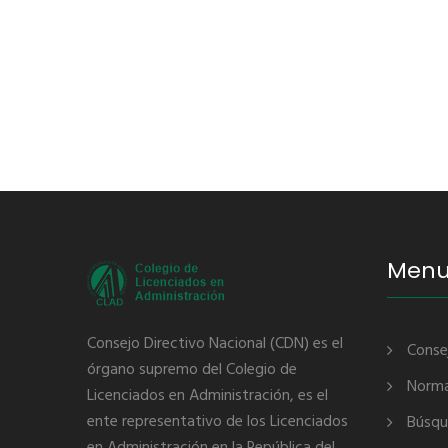
RELACIÓN DE CONVOCATORIAS VIGENTES
Men
Consejo Directivo Nacional (CDN) es el
Conse
órgano supremo del Colegio de
Norma
Licenciados en Administración, es el
ente representativo de los Licenciados
Búsqu
en Administración en la República del