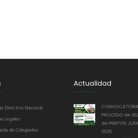
u
Actualidad
CONVOCATORIA
jo Directivo Nacional
PROCESO de SE
s Legales
de PERITOS JUDI
eda de Colegiados
2026