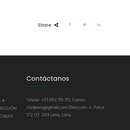
Share
Contáctanos
Celular: +51 992 110 312 Correo:
 A
cladperu@gmail.com Dirección: Jr. Palca
LECCIÓN
172 Of. 204 Lima, Lima
CIALES