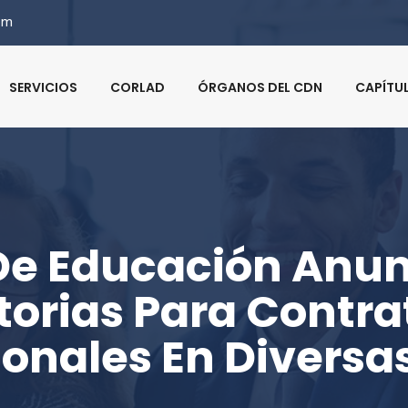
om
SERVICIOS
CORLAD
ÓRGANOS DEL CDN
CAPÍTU
 De Educación Anu
orias Para Contra
ionales En Diversa